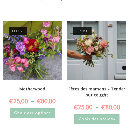
ÉPUISÉ
ÉPUISÉ
Motherwood
Fêtes des mamans – Tender
but tought
€
25,00
–
€
80,00
€
25,00
–
€
80,00
Choix des options
Choix des options