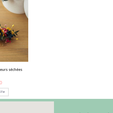
leurs séchées
0
uite