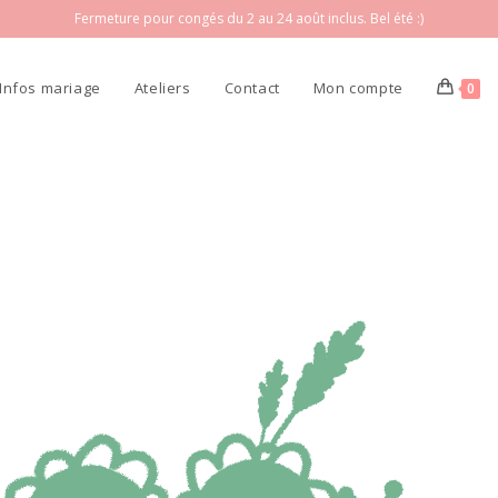
Fermeture pour congés du 2 au 24 août inclus. Bel été :)
Infos mariage
Ateliers
Contact
Mon compte
0