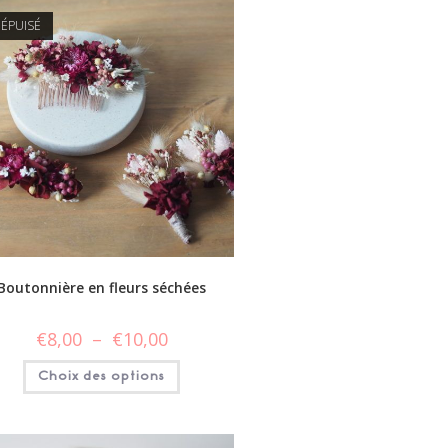
ÉPUISÉ
Boutonnière en fleurs séchées
€
8,00
–
€
10,00
Choix des options